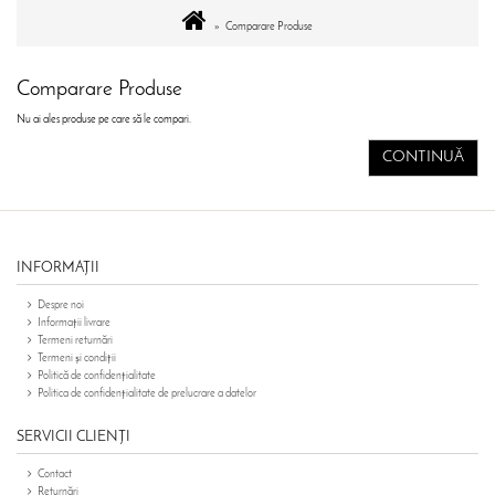
Comparare Produse
Comparare Produse
Nu ai ales produse pe care să le compari.
CONTINUĂ
INFORMAŢII
Despre noi
Informații livrare
Termeni returnări
Termeni și condiții
Politică de confidențialitate
Politica de confidențialitate de prelucrare a datelor
SERVICII CLIENŢI
Contact
Returnări