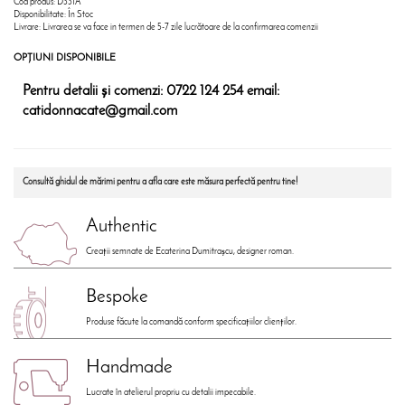
Cod produs: D331A
Disponibilitate: În Stoc
Livrare: Livrarea se va face in termen de 5-7 zile lucrătoare de la confirmarea comenzii
OPŢIUNI DISPONIBILE
Pentru detalii și comenzi:
0722 124 254
email:
catidonnacate@gmail.com
Consultă ghidul de mărimi pentru a afla care este măsura perfectă pentru tine!
Authentic
Creații semnate de Ecaterina Dumitrașcu, designer roman.
Bespoke
Produse făcute la comandă conform specificațiilor clienților.
Handmade
Lucrate în atelierul propriu cu detalii impecabile.