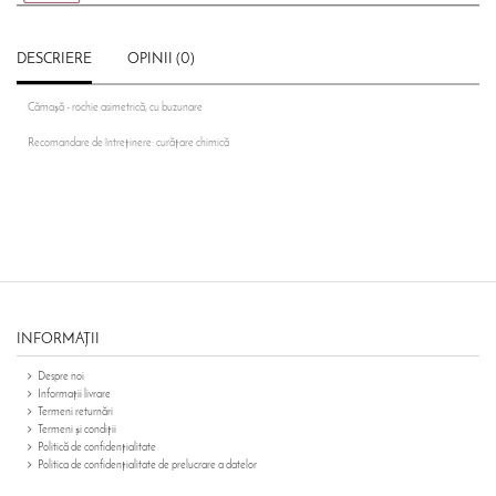
DESCRIERE
OPINII (0)
Cămașă - rochie asimetrică, cu buzunare
Recomandare de întreținere: curățare chimică
INFORMAŢII
Despre noi
Informații livrare
Termeni returnări
Termeni și condiții
Politică de confidențialitate
Politica de confidențialitate de prelucrare a datelor